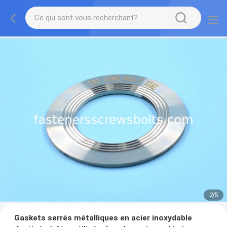
2
/
5
Gaskets serrés métalliques en acier inoxydable