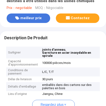
destinés à être utilisés dans les usines chimiques
Prix：negotiable
MOQ：Négociable
meilleur prix
Contactez
Description De Produit
,
joints d'anneau
Surligner
Garniture en acier inoxydable en
spirale
Capacité
100000 pièces/mois
d'approvisionnement
Conditions de
L/C, T/T
paiement
Délai de livraison
30 jours
emballés dans des cartons sur des
Détails d'emballage
palettes en bois
Lieu d'origine
Jiangsu, Chine
Regardez plus