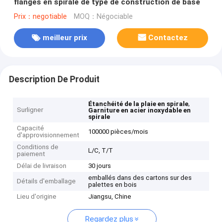
flanges en spirale de type de construction de base
Prix：negotiable
MOQ：Négociable
meilleur prix
Contactez
Description De Produit
,
Étanchéité de la plaie en spirale
Surligner
Garniture en acier inoxydable en
spirale
Capacité
100000 pièces/mois
d'approvisionnement
Conditions de
L/C, T/T
paiement
Délai de livraison
30 jours
emballés dans des cartons sur des
Détails d'emballage
palettes en bois
Lieu d'origine
Jiangsu, Chine
Regardez plus