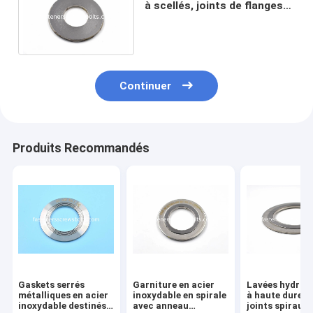
à scellés, joints de flanges
en spirale de type de
construction de base
Continuer
Produits Recommandés
Gaskets serrés
Garniture en acier
Lavées hydrau
métalliques en acier
inoxydable en spirale
à haute dureté
inoxydable destinés
avec anneau
joints spiraux