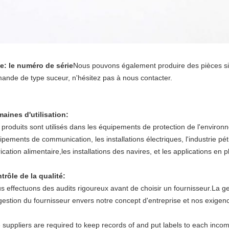
e: le numéro de série
Nous pouvons également produire des pièces simi
ande de type suceur, n'hésitez pas à nous contacter.
aines d'utilisation:
 produits sont utilisés dans les équipements de protection de l'enviro
ipements de communication, les installations électriques, l'industrie p
ication alimentaire,les installations des navires, et les applications en pl
trôle de la qualité
:
s effectuons des audits rigoureux avant de choisir un fournisseur.La ges
gestion du fournisseur envers notre concept d'entreprise et nos exigen
 suppliers are required to keep records of and put labels to each inco