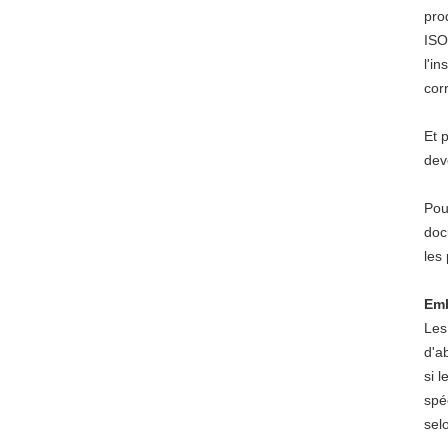
pro
ISO
l'i
cor
Et 
dev
Pou
doc
les
Emb
Les
d'a
si 
spé
sel