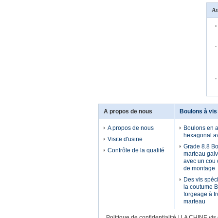
Au
A propos de nous
Boulons à vis
A propos de nous
Boulons en a
hexagonal a
Visite d'usine
Grade 8.8 Bo
Contrôle de la qualité
marteau gal
avec un cou c
de montage
Des vis spéc
la coutume 
forgeage à fr
marteau
Politique de confidentialité
|
LA CHINE vis 