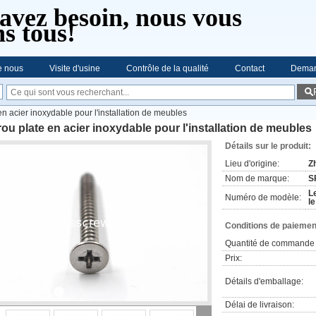
avez besoin, nous vous
s tous!
e nous
Visite d'usine
Contrôle de la qualité
Contact
Deman
en acier inoxydable pour l'installation de meubles
ou plate en acier inoxydable pour l'installation de meubles
Détails sur le produit:
Lieu d'origine:
Z
Nom de marque:
S
L
Numéro de modèle:
le
Conditions de paiement
Quantité de commande 
Prix:
Détails d'emballage:
Délai de livraison: