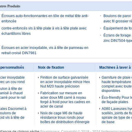
tres Produits
Écroues auto-fonctionnantes en tôle de métal tête anti-
Boulons de paroi 
enfoncée
avec fil grossier r
contre-enfoncés vis à tête plate à vis à tête plate avec
Équipement de fo
échantillons libres
Écrans de forage à
zinc DIN7504-typ
Écroues en acier inoxydable, vis à tête de panneau en
retrait croisé DIN7981
 personnalisés
Noix de fixation
Machines à laver à 
cier inoxydable
Finition de surface galvanisée
Garniture de plaie 
vec un cou rond
en acier inoxydable mince Hex
haute température
Nut M20 haute précision
complet avec toutes
ulon à tête de
disponibles
vanisé à chaud
Fabrication sur mesure en
arré pour le rail
acier doux M8 carré à noyau
Éco-friendly Pour 
forgé à froid pour les cadres en
de façade plates
acier de canal
iales Dacromet à
A080 Laveuses hyd
Boulons de
Noix de cage M6 de haute
scellés, joints de 
oid vis à tête de
résistance trous ronds pour
spirale de type de 
boîtes de distribution d'énergie
de base
d'ancre de cloison sèche
Fournisseur. Copyright © 2019 - 2024 fastenersscrewsbol