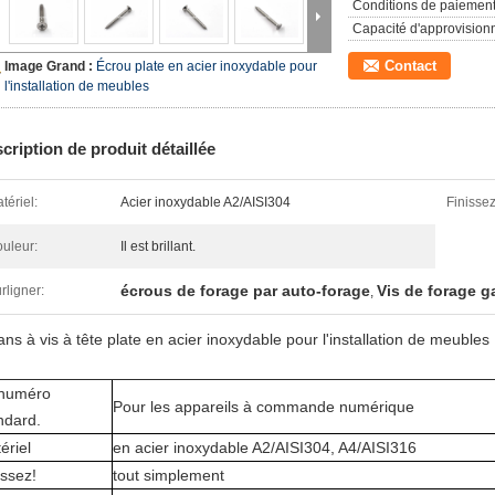
Conditions de paiement
Capacité d'approvision
Contact
Image Grand :
Écrou plate en acier inoxydable pour
l'installation de meubles
cription de produit détaillée
tériel:
Acier inoxydable A2/AISI304
Finissez
uleur:
Il est brillant.
écrous de forage par auto-forage
Vis de forage g
rligner:
,
ans à vis à tête plate en acier inoxydable pour l'installation de meubles
numéro
Pour les appareils à commande numérique
ndard.
ériel
en acier inoxydable A2/AISI304, A4/AISI316
issez!
tout simplement