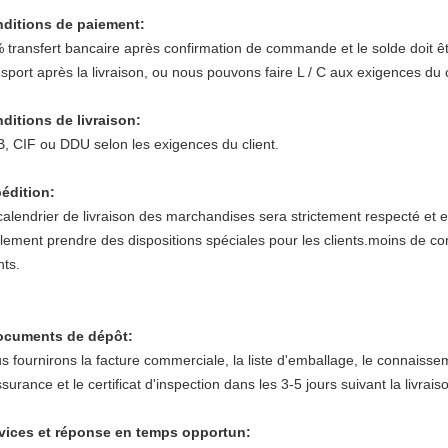
ditions de paiement:
 transfert bancaire après confirmation de commande et le solde doit êt
nsport après la livraison, ou nous pouvons faire L / C aux exigences du c
ditions de livraison:
, CIF ou DDU selon les exigences du client.
édition
:
calendrier de livraison des marchandises sera strictement respecté et
lement prendre des dispositions spéciales pour les clients.moins de co
nts.
ocuments de dépôt
:
s fournirons la facture commerciale, la liste d'emballage, le connaissemen
surance et le certificat d'inspection dans les 3-5 jours suivant la livrais
vices et réponse en temps opportun
: