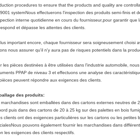
duction procedures to ensure that the products and quality are controll
9001 systemNous effectuerons l'inspection des produits semi-finis et des
nspection interne quotidienne en cours du fournisseur,pour garantir que
respond et dépasse les attentes des clients.
plus important encore, chaque fournisseur sera soigneusement choisi a
ons nous assurer qu'il n'y aura pas de risques potentiels dans la produ
r les pièces destinées à être utilisées dans l'industrie automobile, no
uments PPAP de niveau 3 et effectuons une analyse des caractéristiqu
 pièces peuvent répondre aux exigences des clients.
allage des produits
:
 marchandises sont emballées dans des cartons externes neutres de 20
bord puis dans des cartons de 20 à 25 kg sur des palettes en bois fum
les clients ont des exigences particulières sur les cartons ou les petite
cialesNous pouvons également fournir les marchandises dans différents
on les exigences des clients respectifs.