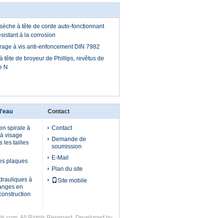
sèche à tête de corde auto-fonctionnant
ésistant à la corrosion
rage à vis anti-enfoncement DIN 7982
 tête de broyeur de Phillips, revêtus de
e N
l'eau
Contact
en spirale à
Contact
 à visage
Demande de
 les tailles
soumission
E-Mail
les plaques
Plan du site
rauliques à
Site mobile
flanges en
construction
ts.com. All Rights Reserved. Developed by