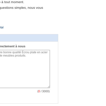
b à tout moment.
questions simples, nous vous
tal
rectement à nous
(
0
/ 3000)