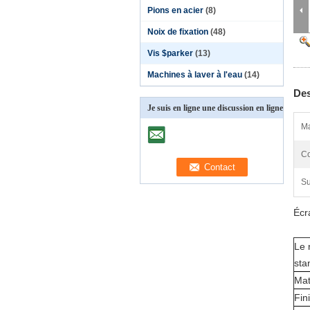
Pions en acier
(8)
Noix de fixation
(48)
Vis $parker
(13)
Machines à laver à l'eau
(14)
Des
Je suis en ligne une discussion en ligne
Ma
Co
Su
Écr
Le 
sta
Mat
Fin