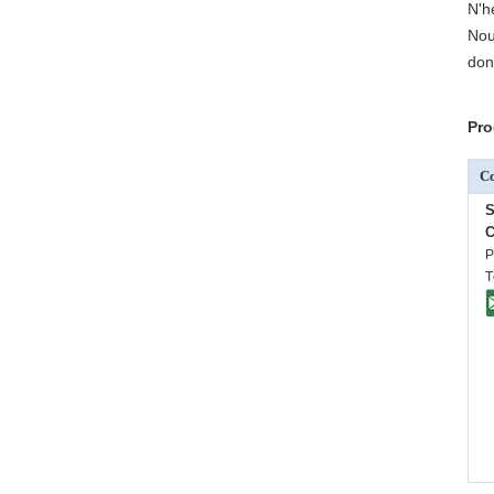
N'h
Nou
don
Pro
C
C
P
T