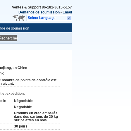
Ventes & Support
86-181-3615-5157
Demande de soumission
-
Email
Select Language
de de soumission
Rechercher
hejiang, en Chine
PK
e nombre de points de contrôle est
 suivant:
 et expédition:
min:
Négociable
Negotiable
Produits en vrac emballés
dans des cartons de 20 kg
sur palettes en bois
30 jours