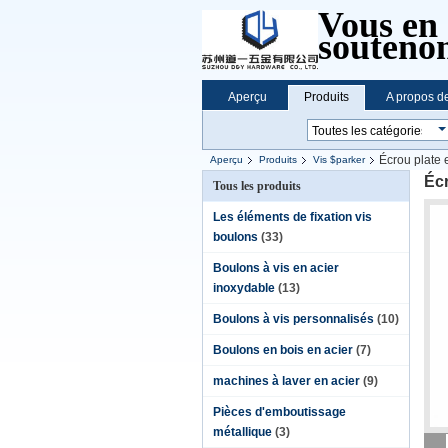
Vous en 
soutenon
Aperçu
Produits
A propos d
Écrou plate 
Aperçu
Produits
Vis $parker
Écr
Tous les produits
Les éléments de fixation vis
boulons
(33)
Boulons à vis en acier
inoxydable
(13)
Boulons à vis personnalisés
(10)
Boulons en bois en acier
(7)
machines à laver en acier
(9)
Pièces d'emboutissage
métallique
(3)