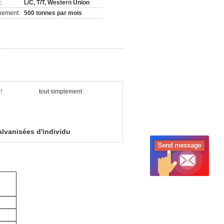
:
L/C, T/T, Western Union
nement:
500 tonnes par mois
!:
tout simplement
alvanisées d'individu