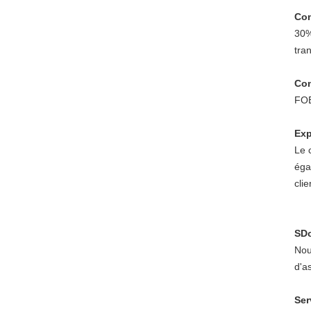
Con
30%
tra
Con
FOB
Exp
Le 
éga
clie
S
D
Nou
d'as
Ser