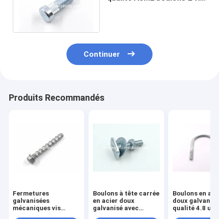
à tête cylindrique à
boulons droits
Continuer
Produits Recommandés
Fermetures
Boulons à tête carrée
Boulons en aci
galvanisées
en acier doux
doux galvanisé
mécaniques vis
galvanisé avec
qualité 4.8 util
boulons Hex flang
écrous hexagénaires
pour fixer des