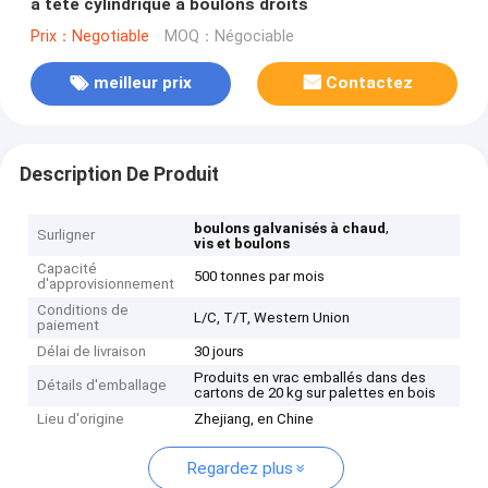
à tête cylindrique à boulons droits
Prix：Negotiable
MOQ：Négociable
meilleur prix
Contactez
Description De Produit
,
boulons galvanisés à chaud
Surligner
vis et boulons
Capacité
500 tonnes par mois
d'approvisionnement
Conditions de
L/C, T/T, Western Union
paiement
Délai de livraison
30 jours
Produits en vrac emballés dans des
Détails d'emballage
cartons de 20 kg sur palettes en bois
Lieu d'origine
Zhejiang, en Chine
Regardez plus