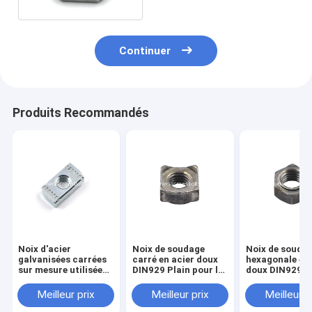
Continuer
Produits Recommandés
Noix d'acier
Noix de soudage
Noix de soudu
galvanisées carrées
carré en acier doux
hexagonale en 
sur mesure utilisées
DIN929 Plain pour la
doux DIN929 P
avec des noix de
fabrication
pour la fabric
canal d'acier
automobile
automobile
Meilleur prix
Meilleur prix
Meilleur p